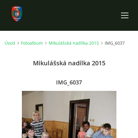
Úvod
Fotoalbum
Mikulášská nadílka 2015
IMG_6037
ÚVOD
Mikulášská nadílka 2015
HISTORIE SBORU
VÝKONNÝ VÝBOR SBORU
IMG_6037
DOKUMENTY
VÝJEZDOVÁ JEDNOTKA
FOTOGALERIE