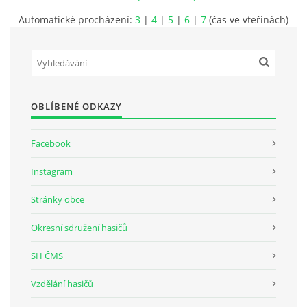
Automatické procházení:
3
|
4
|
5
|
6
|
7
(čas ve vteřinách)
SH ČMS - SDH STŘÍŽOVICE
Střížovice 157, 332 07
IČO: 49183516
číslo účtu: 193707116/0300
datové schránky: d3twtd3
OBLÍBENÉ ODKAZY
Starosta sboru: Vladimír Plic
tel: +420 603 789 645
Facebook
email: PlicVlada@seznam.cz
Instagram
Stránky obce
© 2026 eStránky.cz
|
Tisk
|
Aktualizováno: 5. 8. 2026
|
Nahoru ↑
Okresní sdružení hasičů
SH ČMS
Vzdělání hasičů