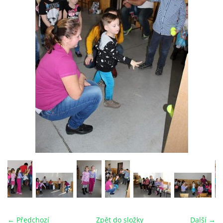
PLÁNOVANÉ AKCE
PROBĚHLÉ AKCE
KROUŽEK MH
DESATERO
SVATÝ FLORIÁN
MODLITBA HASIČE
ARCHIV
← Předchozí
Zpět do složky
Další →