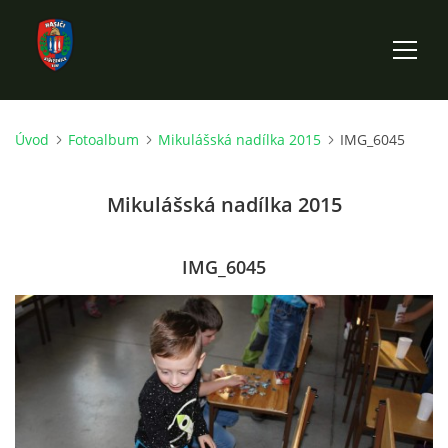
Úvod
Fotoalbum
Mikulášská nadílka 2015
IMG_6045
ÚVOD
Mikulášská nadílka 2015
HISTORIE SBORU
VÝKONNÝ VÝBOR SBORU
IMG_6045
DOKUMENTY
VÝJEZDOVÁ JEDNOTKA
FOTOGALERIE