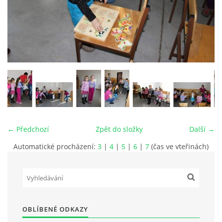
PLÁNOVANÉ AKCE
PROBĚHLÉ AKCE
KROUŽEK MH
DESATERO
← Předchozí
Zpět do složky
Další →
Automatické procházení:
3
|
4
|
5
|
6
|
7
(čas ve vteřinách)
SVATÝ FLORIÁN
MODLITBA HASIČE
OBLÍBENÉ ODKAZY
ARCHIV