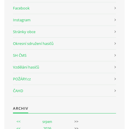
Facebook
SH ČMS - SDH STŘÍŽOVICE
Instagram
Střížovice 157, 332 07
IČO: 49183516
Stránky obce
číslo účtu: 193707116/0300
datové schránky: d3twtd3
Okresní sdružení hasičů
Starosta sboru: Vladimír Plic
SH ČMS
tel: +420 603 789 645
email: PlicVlada@seznam.cz
Vzdělání hasičů
POŽÁRY.cz
© 2026 eStránky.cz
|
Tisk
|
Aktualizováno: 5. 8. 2026
|
Nahoru ↑
ČAHD
ARCHIV
<<
srpen
>>
<<
2026
>>