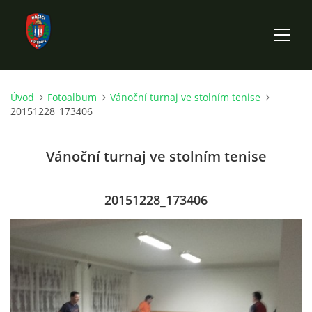
Úvod
Fotoalbum
Vánoční turnaj ve stolním tenise
ÚVOD
20151228_173406
HISTORIE SBORU
Vánoční turnaj ve stolním tenise
VÝKONNÝ VÝBOR SBORU
20151228_173406
DOKUMENTY
VÝJEZDOVÁ JEDNOTKA
FOTOGALERIE