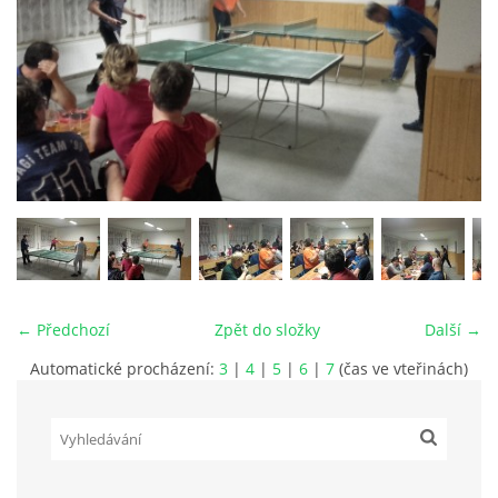
PLÁNOVANÉ AKCE
PROBĚHLÉ AKCE
KROUŽEK MH
DESATERO
← Předchozí
Zpět do složky
Další →
SVATÝ FLORIÁN
Automatické procházení:
3
|
4
|
5
|
6
|
7
(čas ve vteřinách)
MODLITBA HASIČE
ARCHIV