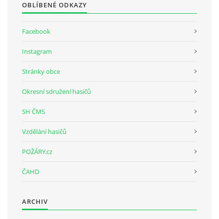
OBLÍBENÉ ODKAZY
SH ČMS - SDH STŘÍŽOVICE
Facebook
Střížovice 157, 332 07
IČO: 49183516
Instagram
číslo účtu: 193707116/0300
datové schránky: d3twtd3
Stránky obce
Starosta sboru: Vladimír Plic
Okresní sdružení hasičů
tel: +420 603 789 645
email: PlicVlada@seznam.cz
SH ČMS
Vzdělání hasičů
© 2026 eStránky.cz
|
Tisk
|
Aktualizováno: 5. 8. 2026
|
Nahoru ↑
POŽÁRY.cz
ČAHD
ARCHIV