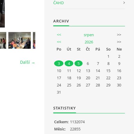
ČAHD
ARCHIV
<<
srpen
>>
<<
2026
>>
Po
Út
St
Čt
Pá
So
Ne
1
2
Další →
3
4
5
6
7
8
9
10
11
12
13
14
15
16
17
18
19
20
21
22
23
24
25
26
27
28
29
30
31
STATISTIKY
Celkem:
1132074
Měsíc:
22855