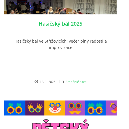
PLÁNOVANÉ AKCE
Hasičský bál 2025
PROBĚHLÉ AKCE
Hasičský bál ve Střížovicích: večer plný radosti a
improvizace
KROUŽEK MH
DESATERO
12. 1. 2025
Proběhlé akce
SVATÝ FLORIÁN
MODLITBA HASIČE
ARCHIV