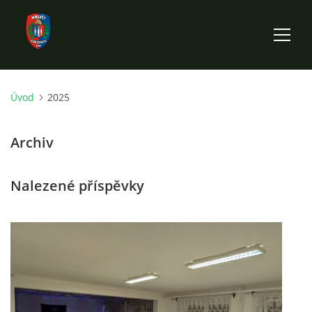
Úvod
2025
ÚVOD
Archiv
HISTORIE SBORU
Nalezené příspěvky
VÝKONNÝ VÝBOR SBORU
DOKUMENTY
VÝJEZDOVÁ JEDNOTKA
FOTOGALERIE