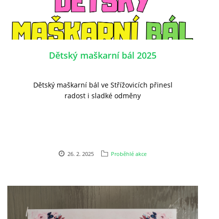
SH ČMS - SDH STŘÍŽOVICE
Střížovice 157, 332 07
IČO: 49183516
Dětský maškarní bál 2025
číslo účtu: 193707116/0300
datové schránky: d3twtd3
Dětský maškarní bál ve Střížovicích přinesl
Starosta sboru: Vladimír Plic
radost i sladké odměny
tel: +420 603 789 645
email: PlicVlada@seznam.cz
© 2026 eStránky.cz
|
Tisk
|
Aktualizováno: 5. 8. 2026
|
Nahoru ↑
26. 2. 2025
Proběhlé akce