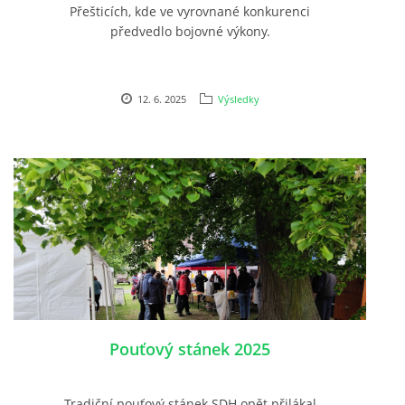
Přešticích, kde ve vyrovnané konkurenci
předvedlo bojovné výkony.
12. 6. 2025
Výsledky
Pouťový stánek 2025
Tradiční pouťový stánek SDH opět přilákal